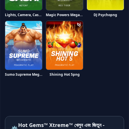
Lights, Camera, Cash!™png
Magic Powers Megawayspng
DJ Psychopng
Sumo Supreme Megawayspng
Shining Hot 5png
Hot Gems™ Xtreme™ খেলুন এবং জিতুন -
⚙️