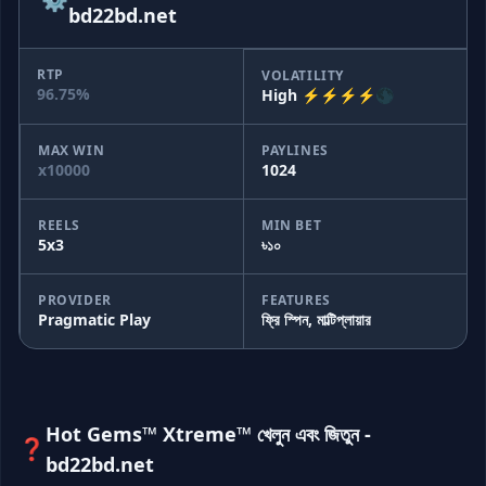
bd22bd.net
RTP
VOLATILITY
96.75%
High ⚡⚡⚡⚡🌑
MAX WIN
PAYLINES
x10000
1024
REELS
MIN BET
5x3
৳১০
PROVIDER
FEATURES
Pragmatic Play
ফ্রি স্পিন, মাল্টিপ্লায়ার
Hot Gems™ Xtreme™ খেলুন এবং জিতুন -
❓
bd22bd.net