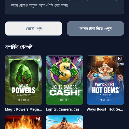
জয়ের রোমাঞ্চ অনুভব করার এটাই সেরা সময়!
ডেমো প্লে
আসল টাকা দিয়ে খেলুন
সম্পর্কিত গেমগুলি
Magic Powers Megawayspng
Lights, Camera, Cash!™png
Ways Boost_ Hot Gems™ Xtreme™png