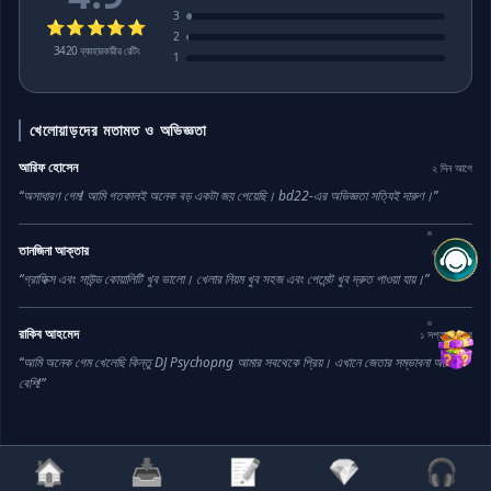
3
⭐⭐⭐⭐⭐
2
3420 ব্যবহারকারীর রেটিং
1
খেলোয়াড়দের মতামত ও অভিজ্ঞতা
আরিফ হোসেন
২ দিন আগে
“অসাধারণ গেম! আমি গতকালই অনেক বড় একটা জয় পেয়েছি। bd22-এর অভিজ্ঞতা সত্যিই দারুণ।”
তানজিনা আক্তার
৫ দিন আগে
“গ্রাফিক্স এবং সাউন্ড কোয়ালিটি খুব ভালো। খেলার নিয়ম খুব সহজ এবং পেমেন্ট খুব দ্রুত পাওয়া যায়।”
রাকিব আহমেদ
১ সপ্তাহ আগে
“আমি অনেক গেম খেলেছি কিন্তু DJ Psychopng আমার সবথেকে প্রিয়। এখানে জেতার সম্ভাবনা অনেক
বেশি!”
🏠
📥
📝
💎
🎧