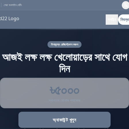
সেরা অনলাইন বেটিং
লগইন
নিবন্ধ
বিনামূল্যে রেজিস্ট্রেশন করুন
আজই লক্ষ লক্ষ খেলোয়াড়ের সাথে যোগ
দিন
৳৫০০০
স্বাগতম বোনাস প্যাকেজ
অ্যাকাউন্ট খুলুন