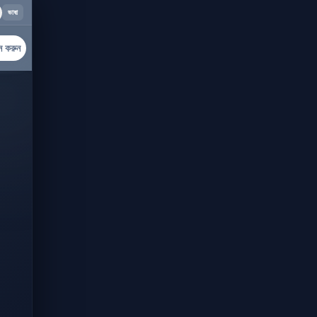
ভাষা
ন করুন