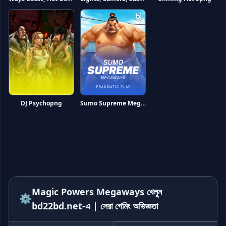
DJ Psychopng
Sumo Supreme Megawayspng
Magic Powers Megaways খেলুন
⚙️
bd22bd.net-এ | সেরা গেমিং অভিজ্ঞতা