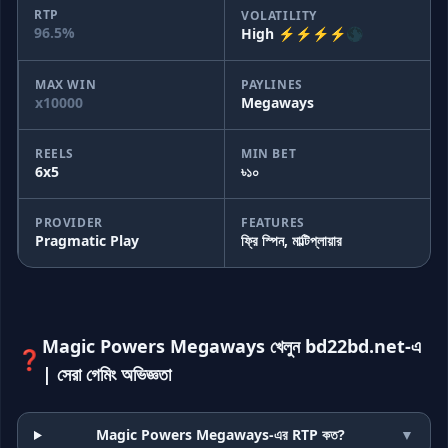
RTP
VOLATILITY
96.5%
High ⚡⚡⚡⚡🌑
MAX WIN
PAYLINES
x10000
Megaways
REELS
MIN BET
6x5
৳১০
PROVIDER
FEATURES
Pragmatic Play
ফ্রি স্পিন, মাল্টিপ্লায়ার
Magic Powers Megaways খেলুন bd22bd.net-এ
❓
| সেরা গেমিং অভিজ্ঞতা
Magic Powers Megaways-এর RTP কত?
▼