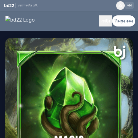
bd22
সেরা অনলাইন বেটিং
ভাষা
লগইন
নিবন্ধন করুন