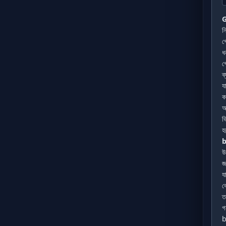
ন
গ
ধ
গ
ব
য
ক
আ
ভ
হ
উ
জ
য
ব
ত
গ
b