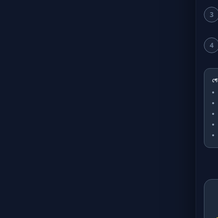
3
4
গে