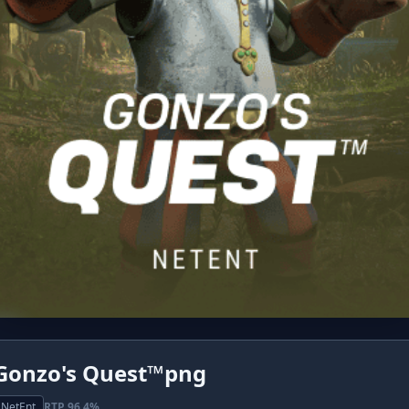
▶
Gonzo's Quest™png
NetEnt
RTP 96.4%