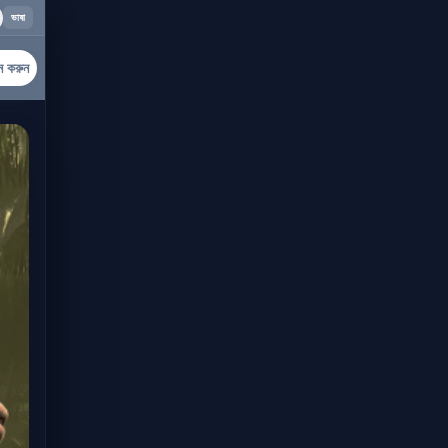
ভাষা
ন করুন