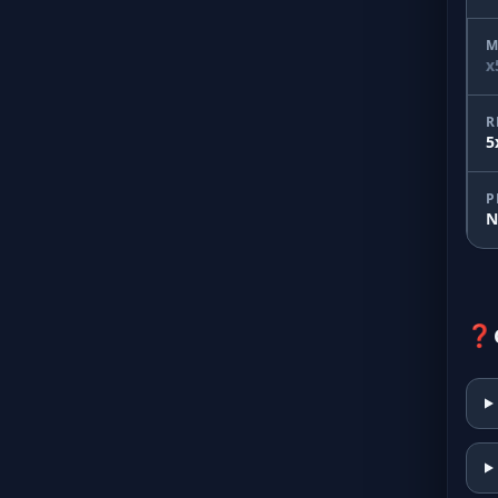
M
x
R
5
P
N
❓