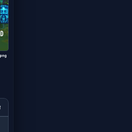
spng
া