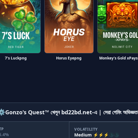
7's Luckpng
Horus Eyepng
Monkey's Gold xPay
⚙️
Gonzo's Quest™ খেলুন bd22bd.net-এ | সেরা গেমিং অভিজ্ঞত
TP
VOLATILITY
6.4%
Medium ⚡⚡⚡🌑🌑