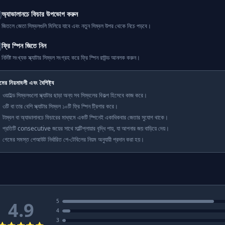
অ্যাভালানচে ফিচার উপভোগ করুন
জিতলে জেতা সিম্বলগুলি মিলিয়ে যাবে এবং নতুন সিম্বল উপর থেকে নিচে পড়বে।
ফ্রি স্পিন জিতে নিন
নির্দিষ্ট সংখ্যক স্ক্যাটার সিম্বল সংগ্রহ করে ফ্রি স্পিন রাউন্ড আনলক করুন।
মের নিয়মাবলী এবং বৈশিষ্ট্য
ওয়াইল্ড সিম্বলগুলো স্ক্যাটার ছাড়া অন্য সব সিম্বলের বিকল্প হিসেবে কাজ করে।
৩টি বা তার বেশি স্ক্যাটার সিম্বল ১০টি ফ্রি স্পিন ট্রিগার করে।
টাম্বল বা অ্যাভালানচে ফিচারের মাধ্যমে একটি স্পিনেই একাধিকবার জেতার সুযোগ থাকে।
প্রতিটি consecutive জয়ের সাথে মাল্টিপ্লায়ার বৃদ্ধি পায়, যা আপনার জয় বাড়িয়ে দেয়।
গেমের সমস্ত পেআউট নির্ধারিত পে-টেবিলের নিয়ম অনুযায়ী প্রদান করা হয়।
5
4.9
4
3