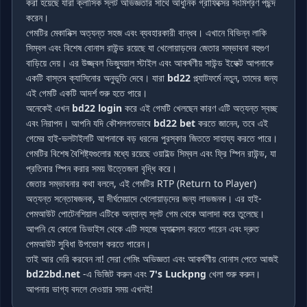
করা হয়েছে যারা ক্লাসিক স্লট অভিজ্ঞতার সাথে আধুনিক গ্রাফিক্সের সংমিশ্রণ পছন্দ
করেন।
গেমটির মেকানিক্স অত্যন্ত সহজ এবং ব্যবহারকারী বান্ধব। এখানে বিভিন্ন লাকি
সিম্বল এবং বিশেষ বোনাস রাউন্ড রয়েছে যা খেলোয়াড়দের জেতার সম্ভাবনা বহুগুণ
বাড়িয়ে দেয়। এর উজ্জ্বল ভিজ্যুয়াল স্টাইল এবং আকর্ষণীয় সাউন্ড ইফেক্ট আপনাকে
একটি বাস্তব ক্যাসিনোর অনুভূতি দেবে। যারা
bd22
প্ল্যাটফর্মে নতুন, তাদের জন্য
এই গেমটি একটি আদর্শ শুরু হতে পারে।
অনেকেই এখন
bd22 login
করে এই গেমটি খেলছেন কারণ এটি অত্যন্ত স্বচ্ছ
এবং নিরাপদ। আপনি যদি কৌশলগতভাবে
bd22 bet
করতে জানেন, তবে এই
গেমের হাই-ভলটাইলটি আপনাকে বড় ধরনের পুরস্কার জিততে সাহায্য করতে পারে।
গেমটির বিশেষ বৈশিষ্ট্যগুলোর মধ্যে রয়েছে ওয়াইল্ড সিম্বল এবং ফ্রি স্পিন রাউন্ড, যা
প্রতিবার স্পিন করার সময় উত্তেজনা বৃদ্ধি করে।
জেতার সম্ভাবনার কথা বললে, এই গেমটির RTP (Return to Player)
অত্যন্ত সন্তোষজনক, যা দীর্ঘমেয়াদে খেলোয়াড়দের জন্য লাভজনক। এর হাই-
পেমআউট পোটেনশিয়াল এটিকে অন্যান্য স্লট গেম থেকে আলাদা করে তুলেছে।
আপনি যে কোনো ডিভাইস থেকে এটি সহজে অ্যাক্সেস করতে পারেন এবং দ্রুত
পেমআউট সুবিধা উপভোগ করতে পারেন।
তাই আর দেরি করবেন না! সেরা গেমিং অভিজ্ঞতা এবং আকর্ষণীয় বোনাস পেতে আজই
bd22bd.net
-এ ভিজিট করুন এবং
7's Luckpng
খেলা শুরু করুন।
আপনার ভাগ্য বদলে দেওয়ার সময় এখনই!