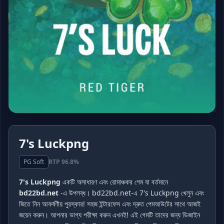
▶
7's Luckpng
PG Soft
RTP 96.8%
7's Luckpng
একটি অসাধারণ এবং রোমাঞ্চকর গেম যা বর্তমানে
bd22bd.net
-এ উপলব্ধ। bd22bd.net-এ 7's Luckpng খেলুন এবং
জিতে নিন আকর্ষণীয় পুরস্কার! সহজ ইন্টারফেস এবং দ্রুত পেমআউটের সাথে আজই
জয়েন করুন। আপনার ভাগ্য পরীক্ষা করুন এখনই! এই গেমটি তাদের জন্য ডিজাইন