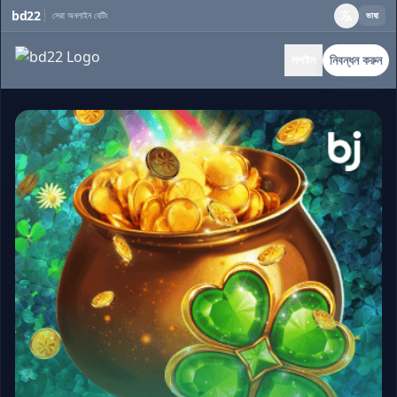
bd22
সেরা অনলাইন বেটিং
ভাষা
লগইন
নিবন্ধন করুন