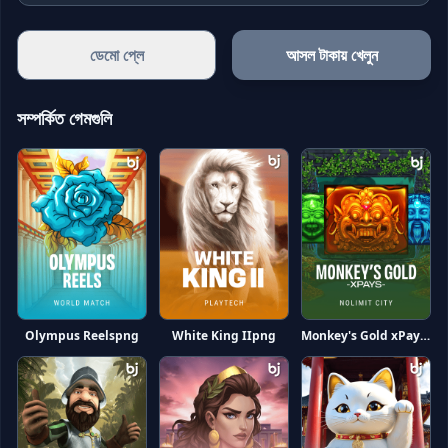
ডেমো প্লে
আসল টাকায় খেলুন
সম্পর্কিত গেমগুলি
Olympus Reelspng
White King IIpng
Monkey's Gold xPayspng