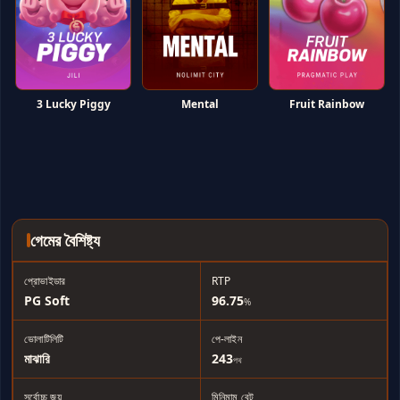
3 Lucky Piggy
Mental
Fruit Rainbow
গেমের বৈশিষ্ট্য
প্রোভাইডার
RTP
PG Soft
96.75
%
ভোলাটিলিটি
পে-লাইন
মাঝারি
243
পথ
সর্বোচ্চ জয়
মিনিমাম বেট