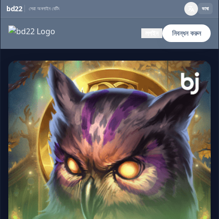
bd22
সেরা অনলাইন বেটিং
ভাষা
লগইন
নিবন্ধন করুন