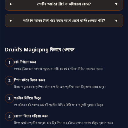
গেমটির ভolatiliti বা অস্থিরতা কেমন?
▼
আমি কি আসল টাকা খরচ করার আগে ডেমো ভার্সন খেলতে পারি?
▼
Druid’s Magicpng কিভাবে খেলবেন
বেট নির্ধারণ করুন
1
গেমের ইন্টারফেসে আপনার পছন্দমতো বাজি বা বেটের পরিমাণ নির্বাচন করে শুরু করুন।
স্পিন বাটনে ক্লিক করুন
2
রিলগুলো ঘুরানোর জন্য স্পিন বাটনে চাপ দিন এবং প্রতীক্ষা করুন চিহ্নগুলো থামার জন্য।
প্রতীক মিলিয়ে জিতুন
3
পে-লাইনে একই ধরণের জাদুকরী প্রতীক মিলিয়ে নির্দিষ্ট গুণক অনুযায়ী পুরস্কার জিতুন।
বোনাস ফিচার সক্রিয় করুন
4
বিশেষ স্ক্যাটার প্রতীক সংগ্রহ করে ফ্রি স্পিন বা ড্রুইডের গোপন বোনাস রাউন্ডে প্রবেশ করুন।