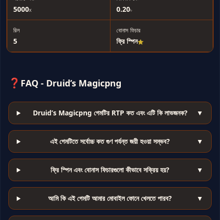
5000
0.20
x
৳
রিল
বোনাস ফিচার
5
ফ্রি স্পিন
⭐
❓
FAQ - Druid’s Magicpng
Druid’s Magicpng গেমটির RTP কত এবং এটি কি লাভজনক?
▼
এই গেমটিতে সর্বোচ্চ কত গুণ পর্যন্ত জয়ী হওয়া সম্ভব?
▼
ফ্রি স্পিন এবং বোনাস ফিচারগুলো কীভাবে সক্রিয় হয়?
▼
আমি কি এই গেমটি আমার মোবাইল ফোনে খেলতে পারব?
▼