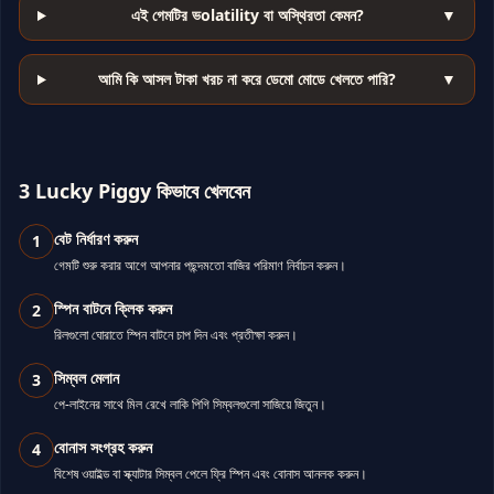
এই গেমটির ভolatility বা অস্থিরতা কেমন?
▼
আমি কি আসল টাকা খরচ না করে ডেমো মোডে খেলতে পারি?
▼
3 Lucky Piggy কিভাবে খেলবেন
বেট নির্ধারণ করুন
1
গেমটি শুরু করার আগে আপনার পছন্দমতো বাজির পরিমাণ নির্বাচন করুন।
স্পিন বাটনে ক্লিক করুন
2
রিলগুলো ঘোরাতে স্পিন বাটনে চাপ দিন এবং প্রতীক্ষা করুন।
সিম্বল মেলান
3
পে-লাইনের সাথে মিল রেখে লাকি পিগি সিম্বলগুলো সাজিয়ে জিতুন।
বোনাস সংগ্রহ করুন
4
বিশেষ ওয়াইল্ড বা স্ক্যাটার সিম্বল পেলে ফ্রি স্পিন এবং বোনাস আনলক করুন।